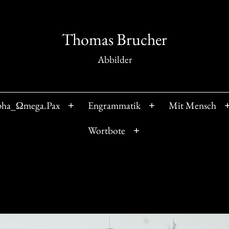
Thomas Brucher
Abbilder
pha_Ωmega.Pax
Engrammatik
Mit Mensch
Menü
Menü
öffnen
öffnen
Wortbote
Menü
öffnen