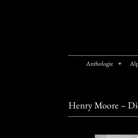
Zum
Inhalt
springen
Anthologie
Al
Menü
öffnen
Henry Moore – Di