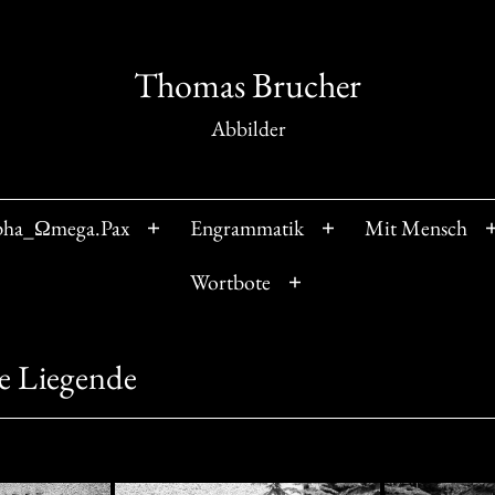
Thomas Brucher
Abbilder
pha_Ωmega.Pax
Engrammatik
Mit Mensch
Menü
Menü
öffnen
öffnen
Wortbote
Menü
öffnen
e Liegende