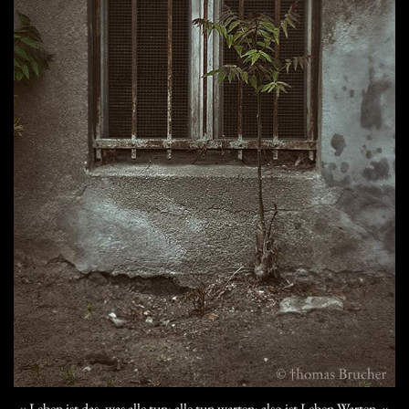
»Leben ist das, was alle tun; alle tun warten; also ist Leben Warten.«