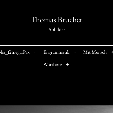
Thomas Brucher
Abbilder
pha_Ωmega.Pax
Engrammatik
Mit Mensch
Menü
Menü
öffnen
öffnen
Wortbote
Menü
öffnen