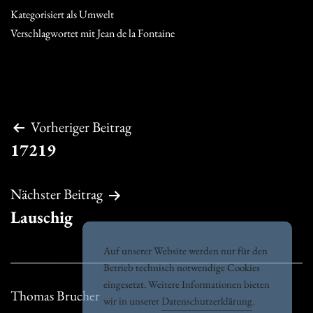
Kategorisiert als
Umwelt
Verschlagwortet mit
Jean de la Fontaine
Beitragsnavigation
Vorheriger Beitrag
17219
Nächster Beitrag
Lauschig
Auf unserer Website werden nur für den
Betrieb technisch notwendige Cookies
eingesetzt. Weitere Informationen bieten
Thomas Brucher
wir in unserer
Datenschutzerklärung
.