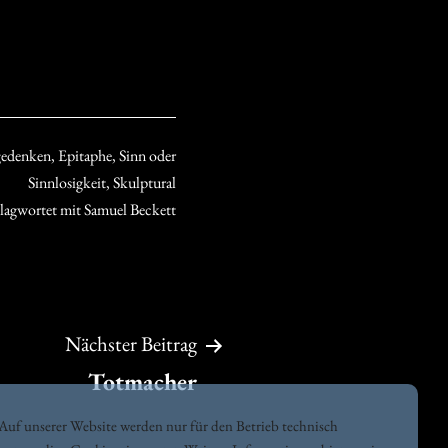
gedenken
,
Epitaphe
,
Sinn oder
Sinnlosigkeit
,
Skulptural
lagwortet mit
Samuel Beckett
Nächster Beitrag
Totmacher
Auf unserer Website werden nur für den Betrieb technisch