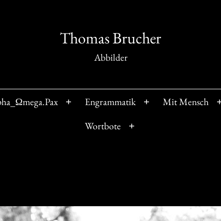
Thomas Brucher
Abbilder
pha_Ωmega.Pax
Engrammatik
Mit Mensch
Menü
Menü
öffnen
öffnen
Wortbote
Menü
öffnen