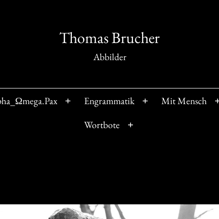
Thomas Brucher
Abbilder
pha_Ωmega.Pax
Engrammatik
Mit Mensch
Menü
Menü
öffnen
öffnen
Wortbote
Menü
öffnen