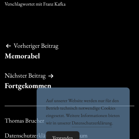
Verschlagwortet mit
Franz Kafka
Beitragsnavigation
Vorheriger Beitrag
Memorabel
Nächster Beitrag
Fortgekommen
Auf unserer Website werden nur für den
Betrieb technisch notwendige Cookies
eingesetzt. Weitere Informationen bieten
Thomas Brucher
wir in unserer
Datenschutzerklärung
.
Datenschutzerklärung / Impressum
Verstanden