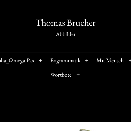
Thomas Brucher
Abbilder
pha_Ωmega.Pax
Engrammatik
Mit Mensch
Menü
Menü
öffnen
öffnen
Wortbote
Menü
öffnen