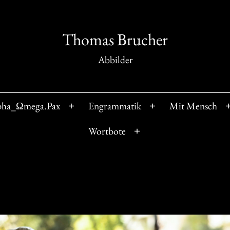
Thomas Brucher
Abbilder
pha_Ωmega.Pax
Engrammatik
Mit Mensch
Menü
Menü
öffnen
öffnen
Wortbote
Menü
öffnen