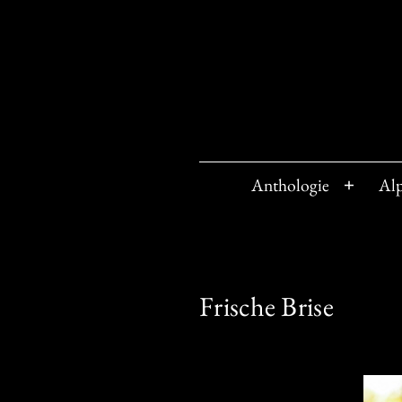
Zum
Inhalt
springen
Anthologie
Al
Menü
öffnen
Frische Brise