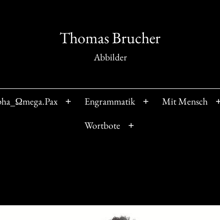
Thomas Brucher
Abbilder
pha_Ωmega.Pax
Engrammatik
Mit Mensch
Menü
Menü
öffnen
öffnen
Wortbote
Menü
öffnen