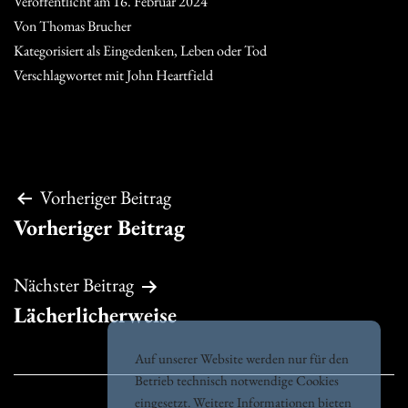
Veröffentlicht am
16. Februar 2024
Von
Thomas Brucher
Kategorisiert als
Eingedenken
,
Leben oder Tod
Verschlagwortet mit
John Heartfield
Beitragsnavigation
Vorheriger Beitrag
Vorheriger Beitrag
Nächster Beitrag
Lächerlicherweise
Auf unserer Website werden nur für den
Betrieb technisch notwendige Cookies
eingesetzt. Weitere Informationen bieten