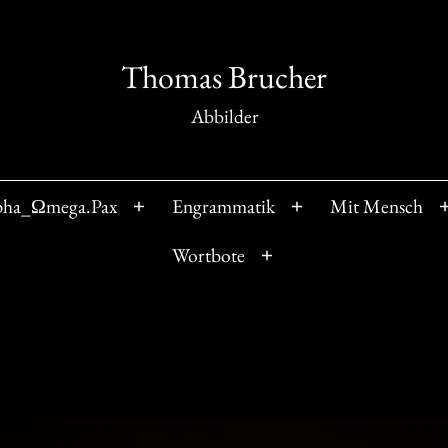
Thomas Brucher
Abbilder
pha_Ωmega.Pax
Engrammatik
Mit Mensch
Menü
Menü
öffnen
öffnen
Wortbote
Menü
öffnen