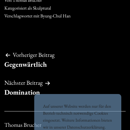
Von
Thomas Brucher
Kategorisiert als
Skulptural
Verschlagwortet mit
Byung-Chul Han
Beitragsnavigation
Vorheriger Beitrag
Gegenwärtlich
Nächster Beitrag
Domination
Auf unserer Website werden nur für den
Betrieb technisch notwendige Cookies
eingesetzt. Weitere Informationen bieten
Thomas Brucher
wir in unserer
Datenschutzerklärung
.