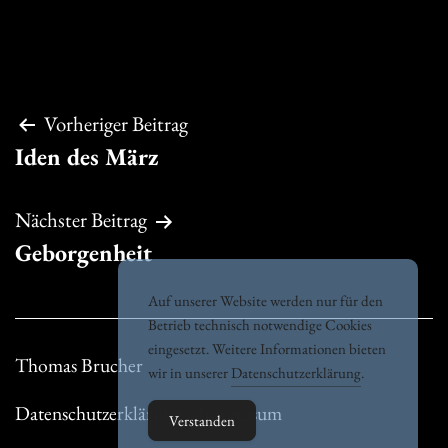
Beitragsnavigation
Vorheriger Beitrag
Iden des März
Nächster Beitrag
Geborgenheit
Auf unserer Website werden nur für den
Betrieb technisch notwendige Cookies
eingesetzt. Weitere Informationen bieten
Thomas Brucher
wir in unserer
Datenschutzerklärung
.
Datenschutzerklärung / Impressum
Verstanden