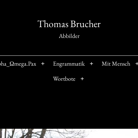
Thomas Brucher
Abbilder
pha_Ωmega.Pax
Engrammatik
Mit Mensch
Menü
Menü
öffnen
öffnen
Wortbote
Menü
öffnen