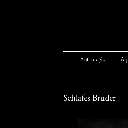
Zum
Inhalt
springen
Anthologie
Al
Menü
öffnen
Schlafes Bruder