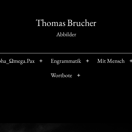
Thomas Brucher
Abbilder
pha_Ωmega.Pax
Engrammatik
Mit Mensch
Menü
Menü
öffnen
öffnen
Wortbote
Menü
öffnen