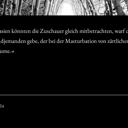
sien könnten die Zuschauer gleich mitbetrachten, warf di
gendjemanden gebe, der bei der Masturbation von zärtlich
räume.«
024