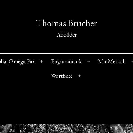
Thomas Brucher
Abbilder
pha_Ωmega.Pax
Engrammatik
Mit Mensch
Menü
Menü
öffnen
öffnen
Wortbote
Menü
öffnen