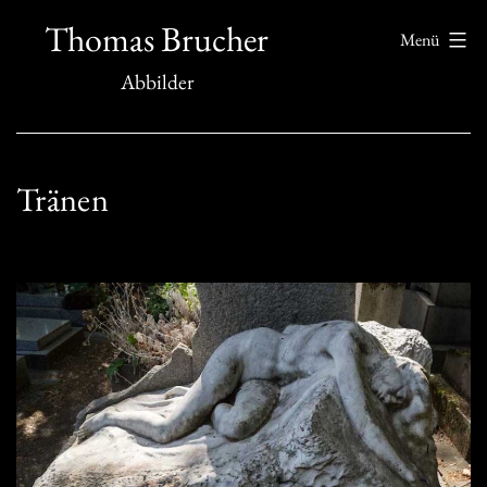
Zum
Thomas Brucher
Menü
Inhalt
Abbilder
springen
Tränen