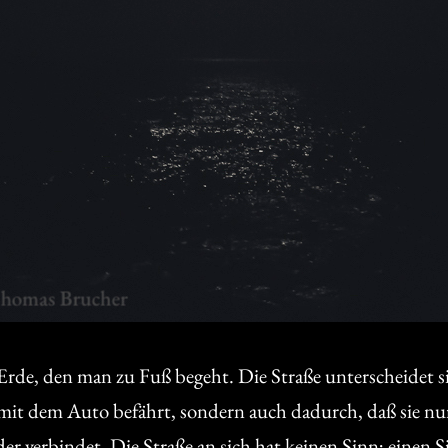
 Erde, den man zu Fuß begeht. Die Straße unterscheidet 
it dem Auto befährt, sondern auch dadurch, daß sie nur e
er verbindet. Die Straße an sich hat keinen Sinn; einen