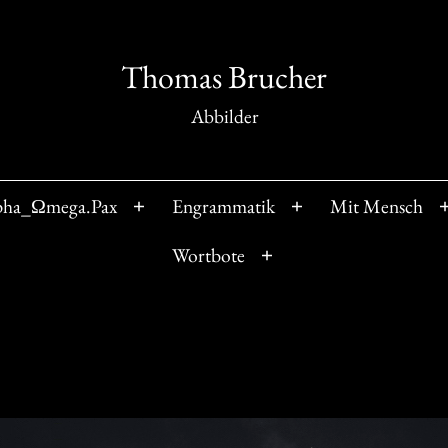
Thomas Brucher
Abbilder
pha_Ωmega.Pax
Engrammatik
Mit Mensch
Menü
Menü
öffnen
öffnen
Wortbote
Menü
öffnen