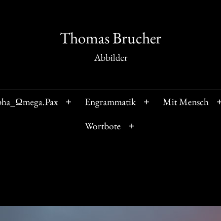
Thomas Brucher
Abbilder
pha_Ωmega.Pax
Engrammatik
Mit Mensch
Menü
Menü
öffnen
öffnen
Wortbote
Menü
öffnen