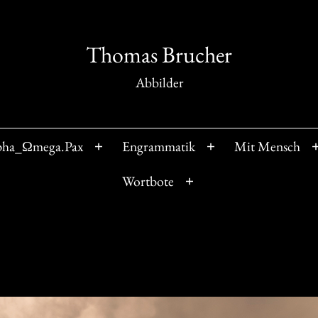
Thomas Brucher
Abbilder
pha_Ωmega.Pax
Engrammatik
Mit Mensch
Menü
Menü
öffnen
öffnen
Wortbote
Menü
öffnen