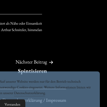
iert als
Nähe oder Einsamkeit
t
Arthur Schnitzler
,
himmelan
Nächster Beitrag
Spintisieren
Auf unserer Website werden nur für den Betrieb technisch
notwendige Cookies eingesetzt. Weitere Informationen bieten wir
in unserer
Datenschutzerklärung
.
Datenschutzerklärung / Impressum
Verstanden