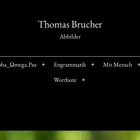
Thomas Brucher
Abbilder
pha_Ωmega.Pax
Engrammatik
Mit Mensch
Menü
Menü
öffnen
öffnen
Wortbote
Menü
öffnen