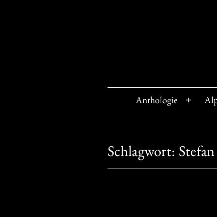
Zum
Inhalt
springen
Anthologie
Al
Menü
öffnen
Schlagwort:
Stefan