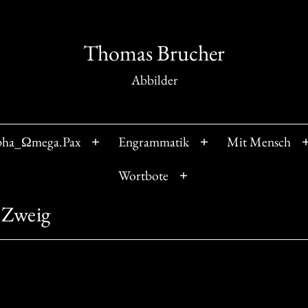
Thomas Brucher
Abbilder
pha_Ωmega.Pax
Engrammatik
Mit Mensch
Menü
Menü
öffnen
öffnen
Wortbote
Menü
öffnen
 Zweig