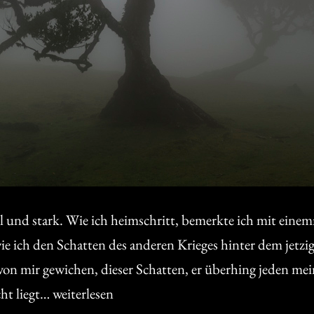
l und stark. Wie ich heimschritt, bemerkte ich mit eine
ie ich den Schatten des anderen Krieges hinter dem jetzige
 von mir gewichen, dieser Schatten, er überhing jeden me
Die
cht liegt…
weiterlesen