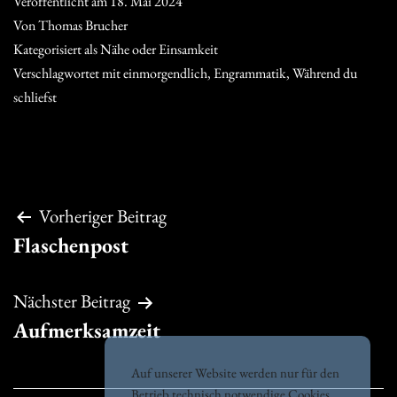
Veröffentlicht am
18. Mai 2024
Von
Thomas Brucher
Kategorisiert als
Nähe oder Einsamkeit
Verschlagwortet mit
einmorgendlich
,
Engrammatik
,
Während du
schliefst
Beitragsnavigation
Vorheriger Beitrag
Flaschenpost
Nächster Beitrag
Aufmerksamzeit
Auf unserer Website werden nur für den
Betrieb technisch notwendige Cookies