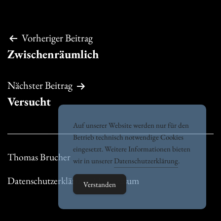
Beitragsnavigation
Vorheriger Beitrag
Zwischenräumlich
Nächster Beitrag
Versucht
Auf unserer Website werden nur für den
Betrieb technisch notwendige Cookies
eingesetzt. Weitere Informationen bieten
Thomas Brucher
wir in unserer
Datenschutzerklärung
.
Datenschutzerklärung / Impressum
Verstanden