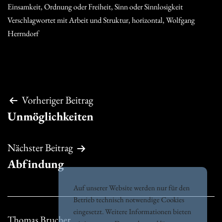
Einsamkeit
,
Ordnung oder Freiheit
,
Sinn oder Sinnlosigkeit
Verschlagwortet mit
Arbeit und Struktur
,
horizontal
,
Wolfgang
Herrndorf
Beitragsnavigation
Vorheriger Beitrag
Unmöglichkeiten
Nächster Beitrag
Abfindung
Auf unserer Website werden nur für den
Betrieb technisch notwendige Cookies
eingesetzt. Weitere Informationen bieten
Thomas Brucher