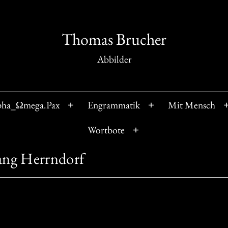
Thomas Brucher
Abbilder
pha_Ωmega.Pax
Engrammatik
Mit Mensch
Menü
Menü
öffnen
öffnen
Wortbote
Menü
öffnen
ang Herrndorf