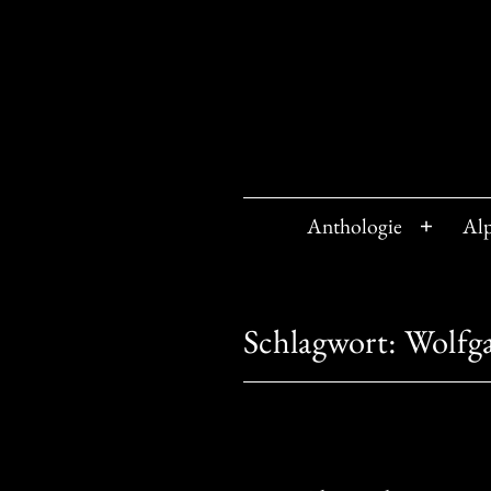
Zum
Inhalt
springen
Anthologie
Al
Menü
öffnen
Schlagwort:
Wolfg