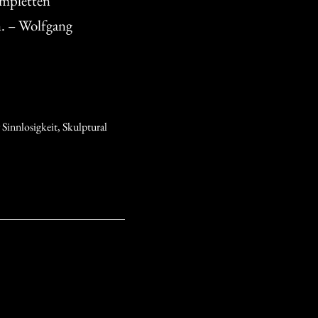
pletten
n. – Wolfgang
 Sinnlosigkeit
,
Skulptural