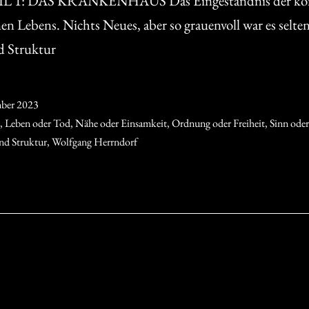
1: DAS KRANKENHAUS Das Eingeständnis der kom
nen Lebens. Nichts Neues, aber so grauenvoll war es selte
d Struktur
ber 2023
,
Leben oder Tod
,
Nähe oder Einsamkeit
,
Ordnung oder Freiheit
,
Sinn oder
nd Struktur
,
Wolfgang Herrndorf