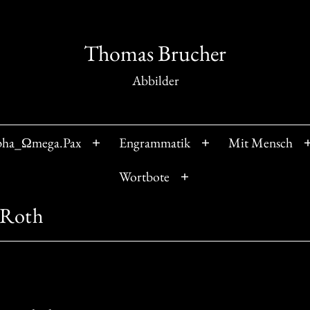
Thomas Brucher
Abbilder
pha_Ωmega.Pax
Engrammatik
Mit Mensch
Menü
Menü
öffnen
öffnen
Wortbote
Menü
öffnen
 Roth